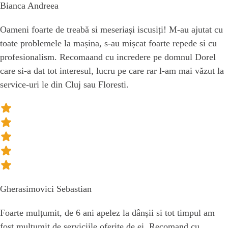
Bianca Andreea
Oameni foarte de treabă si meseriași iscusiți! M-au ajutat cu
toate problemele la mașina, s-au mișcat foarte repede si cu
profesionalism. Recomaand cu incredere pe domnul Dorel
care si-a dat tot interesul, lucru pe care rar l-am mai văzut la
service-uri le din Cluj sau Floresti.
Gherasimovici Sebastian
Foarte mulțumit, de 6 ani apelez la dânșii si tot timpul am
fost mulțumit de serviciile oferite de ei. Recomand cu